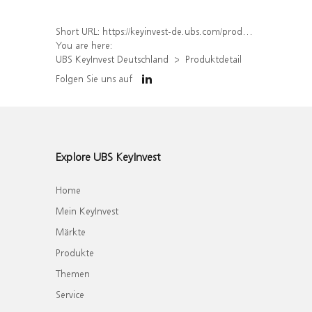
Short URL:
https://keyinvest-de.ubs.com/produkt/detail/index/isin/DE000WA73J47
You are here:
UBS KeyInvest Deutschland
Produktdetail
Folgen Sie uns auf
Explore UBS KeyInvest
Home
Mein KeyInvest
Märkte
Produkte
Themen
Service