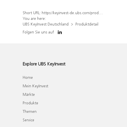
Short URL:
https://keyinvest-de.ubs.com/produkt/detail/index/isin/DE000WA73HS3
You are here:
UBS KeyInvest Deutschland
Produktdetail
Folgen Sie uns auf
Explore UBS KeyInvest
Home
Mein KeyInvest
Märkte
Produkte
Themen
Service