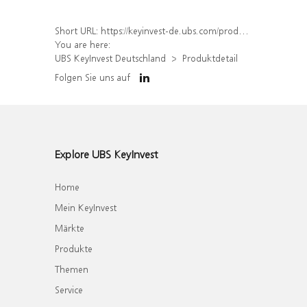
Short URL:
https://keyinvest-de.ubs.com/produkt/detail/index/isin/DE000WA73HH6
You are here:
UBS KeyInvest Deutschland
Produktdetail
Folgen Sie uns auf
Explore UBS KeyInvest
Home
Mein KeyInvest
Märkte
Produkte
Themen
Service