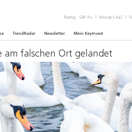
Rating:
S&P A+
|
Moody’s Aa2
|
F
ice
TrendRadar
Newsletter
Mein KeyInvest
e am falschen Ort gelandet