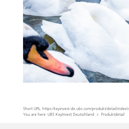
Short URL:
https://keyinvest-de.ubs.com/produkt/detail/inde
You are here:
UBS KeyInvest Deutschland
Produktdetail