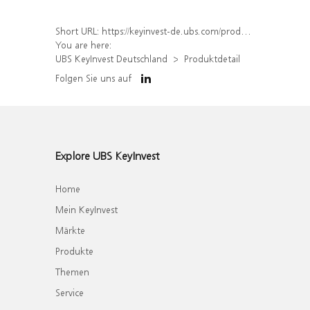
Short URL:
https://keyinvest-de.ubs.com/produkt/detail/index/isin/DE000WA734M2
You are here:
UBS KeyInvest Deutschland
Produktdetail
Folgen Sie uns auf
Explore UBS KeyInvest
Home
Mein KeyInvest
Märkte
Produkte
Themen
Service