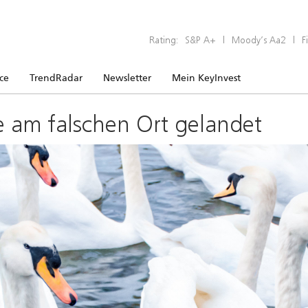
Rating:
S&P A+
|
Moody’s Aa2
|
F
ice
TrendRadar
Newsletter
Mein KeyInvest
e am falschen Ort gelandet