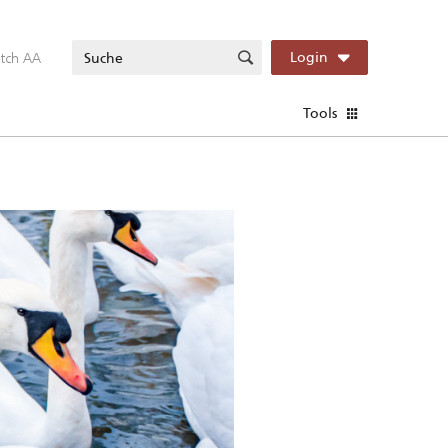
itch AA
Login
Tools