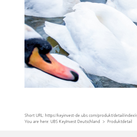
Short URL:
https://keyinvest-de.ubs.com/produkt/detail/inde
You are here:
UBS KeyInvest Deutschland
Produktdetail