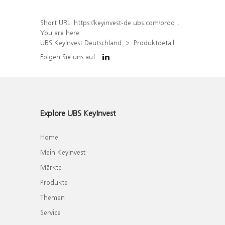
Short URL:
https://keyinvest-de.ubs.com/produkt/detail/index/isin/DE000WA733Y9
You are here:
UBS KeyInvest Deutschland
Produktdetail
Folgen Sie uns auf
Explore UBS KeyInvest
Home
Mein KeyInvest
Märkte
Produkte
Themen
Service