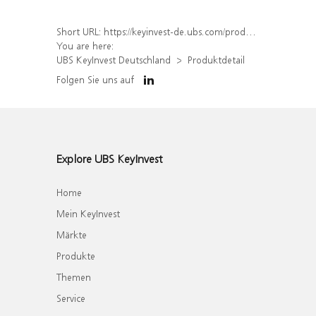
Short URL:
https://keyinvest-de.ubs.com/produkt/detail/index/isin/DE000WA730H0
You are here:
UBS KeyInvest Deutschland
Produktdetail
Folgen Sie uns auf
Explore UBS KeyInvest
Home
Mein KeyInvest
Märkte
Produkte
Themen
Service