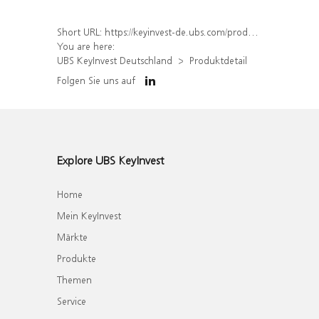
Short URL:
https://keyinvest-de.ubs.com/produkt/detail/index/isin/DE000WA72RV8
You are here:
UBS KeyInvest Deutschland
Produktdetail
Folgen Sie uns auf
Explore UBS KeyInvest
Home
Mein KeyInvest
Märkte
Produkte
Themen
Service