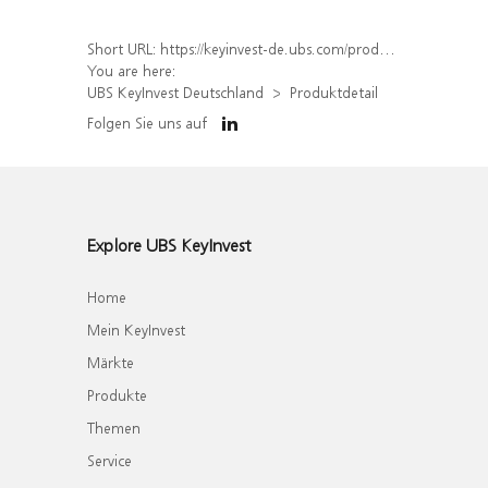
Short URL:
https://keyinvest-de.ubs.com/produkt/detail/index/isin/DE000WA72A96
You are here:
UBS KeyInvest Deutschland
Produktdetail
Folgen Sie uns auf
Explore UBS KeyInvest
Home
Mein KeyInvest
Märkte
Produkte
Themen
Service