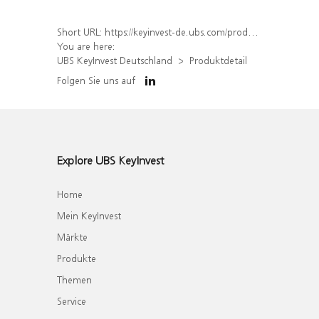
Short URL:
https://keyinvest-de.ubs.com/produkt/detail/index/isin/DE000WA729N0
You are here:
UBS KeyInvest Deutschland
Produktdetail
Folgen Sie uns auf
Explore UBS KeyInvest
Home
Mein KeyInvest
Märkte
Produkte
Themen
Service