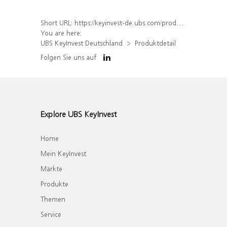
Short URL:
https://keyinvest-de.ubs.com/produkt/detail/index/isin/DE000WA724W2
You are here:
UBS KeyInvest Deutschland
Produktdetail
Folgen Sie uns auf
Explore UBS KeyInvest
Home
Mein KeyInvest
Märkte
Produkte
Themen
Service