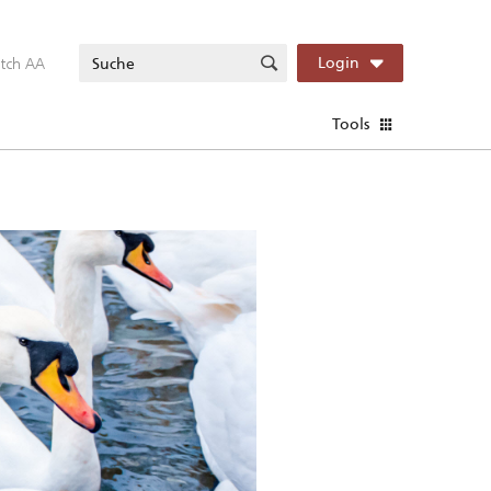
itch AA
Login
Tools