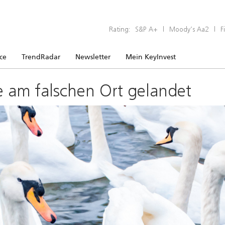
Rating:
S&P A+
|
Moody’s Aa2
|
F
ice
TrendRadar
Newsletter
Mein KeyInvest
e am falschen Ort gelandet