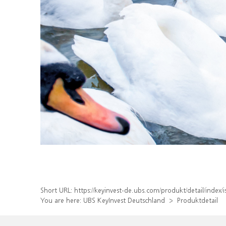
Short URL:
https://keyinvest-de.ubs.com/produkt/detail/inde
You are here:
UBS KeyInvest Deutschland
Produktdetail