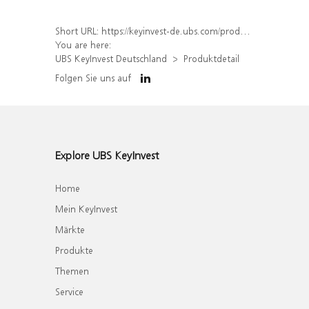
Short URL:
https://keyinvest-de.ubs.com/produkt/detail/index/isin/DE000WA71ZX9
You are here:
UBS KeyInvest Deutschland
Produktdetail
Folgen Sie uns auf
Explore UBS KeyInvest
Home
Mein KeyInvest
Märkte
Produkte
Themen
Service