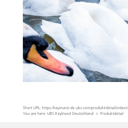
Short URL:
https://keyinvest-de.ubs.com/produkt/detail/inde
You are here:
UBS KeyInvest Deutschland
Produktdetail