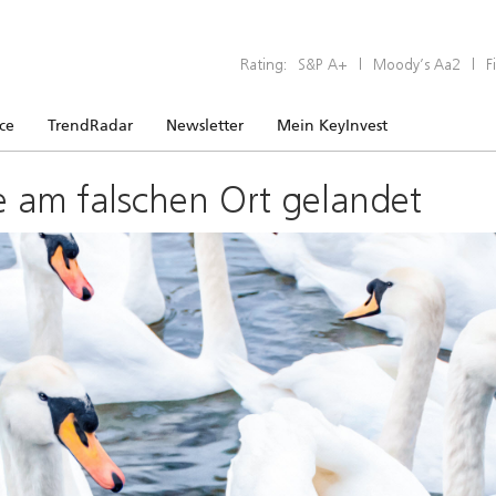
Rating:
S&P A+
|
Moody’s Aa2
|
F
ice
TrendRadar
Newsletter
Mein KeyInvest
e am falschen Ort gelandet