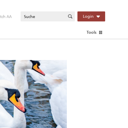
itch AA
Login
Tools