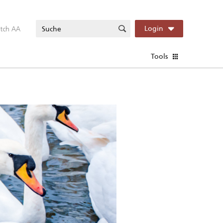
itch AA
Login
Tools