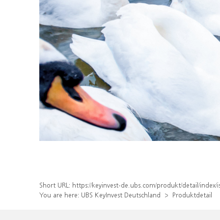
Short URL:
https://keyinvest-de.ubs.com/produkt/detail/inde
You are here:
UBS KeyInvest Deutschland
Produktdetail