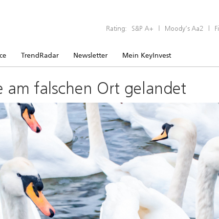
Rating:
S&P A+
|
Moody’s Aa2
|
F
ice
TrendRadar
Newsletter
Mein KeyInvest
e am falschen Ort gelandet