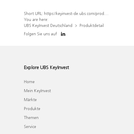
Short URL:
https://keyinvest-de.ubs.com/produkt/detail/index/isin/DE000WA71UC4
You are here:
UBS KeyInvest Deutschland
Produktdetail
Folgen Sie uns auf
Explore UBS KeyInvest
Home
Mein KeyInvest
Märkte
Produkte
Themen
Service