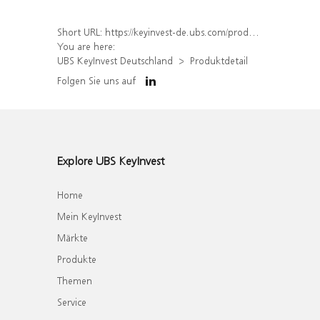
Short URL:
https://keyinvest-de.ubs.com/produkt/detail/index/isin/DE000WA71TR4
You are here:
UBS KeyInvest Deutschland
Produktdetail
Folgen Sie uns auf
Explore UBS KeyInvest
Home
Mein KeyInvest
Märkte
Produkte
Themen
Service