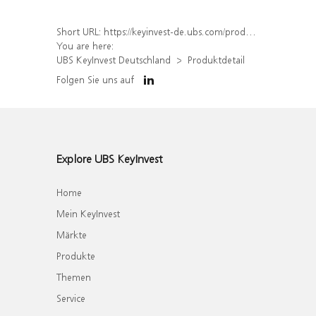
Short URL:
https://keyinvest-de.ubs.com/produkt/detail/index/isin/DE000WA71T70
You are here:
UBS KeyInvest Deutschland
Produktdetail
Folgen Sie uns auf
Explore UBS KeyInvest
Home
Mein KeyInvest
Märkte
Produkte
Themen
Service