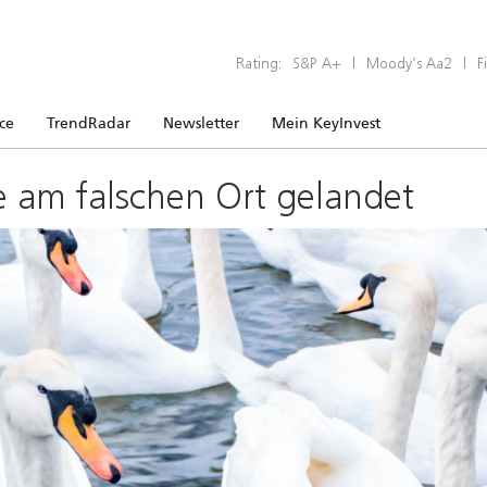
Rating:
S&P A+
|
Moody’s Aa2
|
F
ice
TrendRadar
Newsletter
Mein KeyInvest
e am falschen Ort gelandet