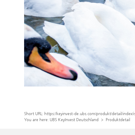
Short URL:
https://keyinvest-de.ubs.com/produkt/detail/inde
You are here:
UBS KeyInvest Deutschland
Produktdetail