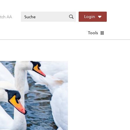
itch AA
Login
Tools