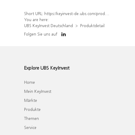
Short URL:
https://keyinvest-de.ubs.com/produkt/detail/index/isin/DE000WA71HH0
You are here:
UBS KeyInvest Deutschland
Produktdetail
Folgen Sie uns auf
Explore UBS KeyInvest
Home
Mein KeyInvest
Märkte
Produkte
Themen
Service