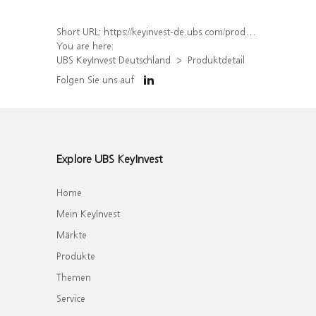
Short URL:
https://keyinvest-de.ubs.com/produkt/detail/index/isin/DE000WA71GG4
You are here:
UBS KeyInvest Deutschland
Produktdetail
Folgen Sie uns auf
Explore UBS KeyInvest
Home
Mein KeyInvest
Märkte
Produkte
Themen
Service