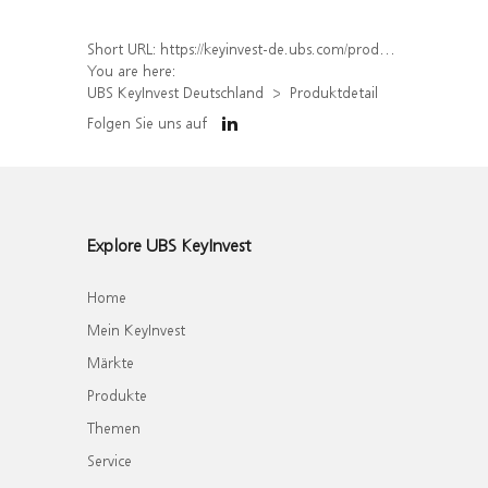
Short URL:
https://keyinvest-de.ubs.com/produkt/detail/index/isin/DE000WA71FY9
You are here:
UBS KeyInvest Deutschland
Produktdetail
Folgen Sie uns auf
Explore UBS KeyInvest
Home
Mein KeyInvest
Märkte
Produkte
Themen
Service