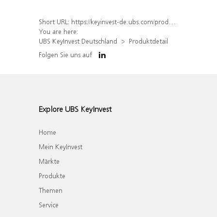
Short URL:
https://keyinvest-de.ubs.com/produkt/detail/index/isin/DE000WA70LP7
You are here:
UBS KeyInvest Deutschland
Produktdetail
Folgen Sie uns auf
Explore UBS KeyInvest
Home
Mein KeyInvest
Märkte
Produkte
Themen
Service