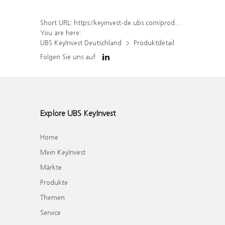
Short URL:
https://keyinvest-de.ubs.com/produkt/detail/index/isin/DE000WA70J32
You are here:
UBS KeyInvest Deutschland
Produktdetail
Folgen Sie uns auf
Explore UBS KeyInvest
Home
Mein KeyInvest
Märkte
Produkte
Themen
Service