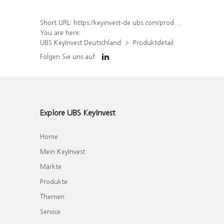
Short URL:
https://keyinvest-de.ubs.com/produkt/detail/index/isin/DE000WA70GE1
You are here:
UBS KeyInvest Deutschland
Produktdetail
Folgen Sie uns auf
Explore UBS KeyInvest
Home
Mein KeyInvest
Märkte
Produkte
Themen
Service