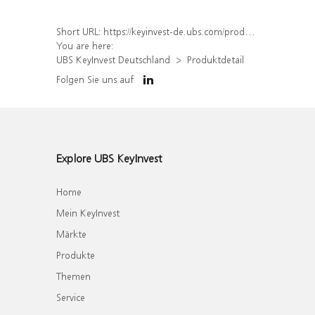
Short URL:
https://keyinvest-de.ubs.com/produkt/detail/index/isin/DE000WA70B55
You are here:
UBS KeyInvest Deutschland
Produktdetail
Folgen Sie uns auf
Explore UBS KeyInvest
Home
Mein KeyInvest
Märkte
Produkte
Themen
Service