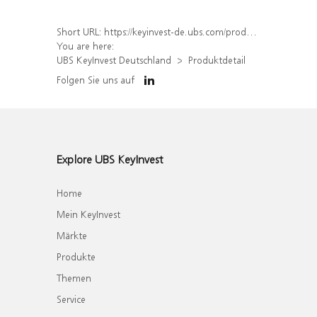
Short URL:
https://keyinvest-de.ubs.com/produkt/detail/index/isin/DE000WA70871
You are here:
UBS KeyInvest Deutschland
Produktdetail
Folgen Sie uns auf
Explore UBS KeyInvest
Home
Mein KeyInvest
Märkte
Produkte
Themen
Service