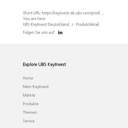
Short URL:
https://keyinvest-de.ubs.com/produkt/detail/index/isin/DE000WA706G2
You are here:
UBS KeyInvest Deutschland
Produktdetail
Folgen Sie uns auf
Explore UBS KeyInvest
Home
Mein KeyInvest
Märkte
Produkte
Themen
Service