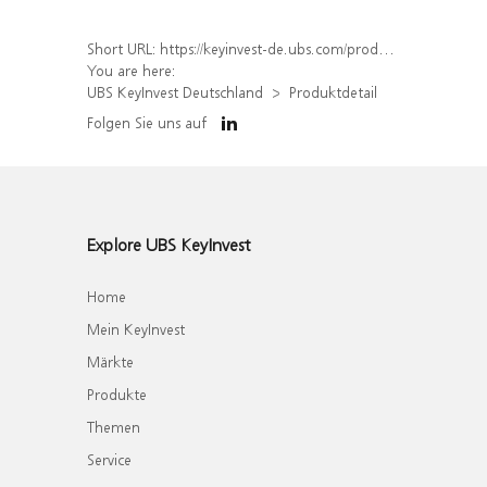
Short URL:
https://keyinvest-de.ubs.com/produkt/detail/index/isin/DE000WA705X9
You are here:
UBS KeyInvest Deutschland
Produktdetail
Folgen Sie uns auf
Explore UBS KeyInvest
Home
Mein KeyInvest
Märkte
Produkte
Themen
Service