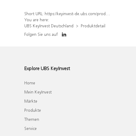
Short URL:
https://keyinvest-de.ubs.com/produkt/detail/index/isin/DE000WA705E9
You are here:
UBS KeyInvest Deutschland
Produktdetail
Folgen Sie uns auf
Explore UBS KeyInvest
Home
Mein KeyInvest
Märkte
Produkte
Themen
Service