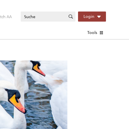
itch AA
Login
Tools