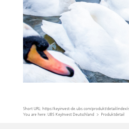
Short URL:
https://keyinvest-de.ubs.com/produkt/detail/inde
You are here:
UBS KeyInvest Deutschland
Produktdetail