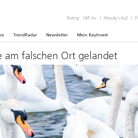
Rating:
S&P A+
|
Moody’s Aa2
|
F
ice
TrendRadar
Newsletter
Mein KeyInvest
e am falschen Ort gelandet