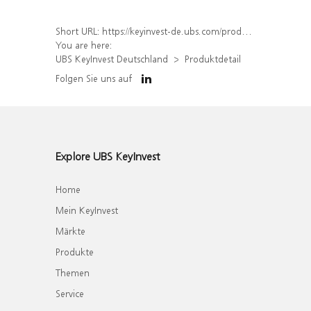
Short URL:
https://keyinvest-de.ubs.com/produkt/detail/index/isin/DE000WA704P8
You are here:
UBS KeyInvest Deutschland
Produktdetail
Folgen Sie uns auf
Explore UBS KeyInvest
Home
Mein KeyInvest
Märkte
Produkte
Themen
Service