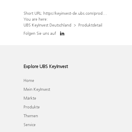
Short URL:
https://keyinvest-de.ubs.com/produkt/detail/index/isin/DE000WA704J1
You are here:
UBS KeyInvest Deutschland
Produktdetail
Folgen Sie uns auf
Explore UBS KeyInvest
Home
Mein KeyInvest
Märkte
Produkte
Themen
Service