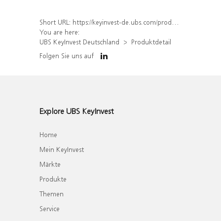
Short URL:
https://keyinvest-de.ubs.com/produkt/detail/index/isin/DE000WA703E4
You are here:
UBS KeyInvest Deutschland
Produktdetail
Folgen Sie uns auf
Explore UBS KeyInvest
Home
Mein KeyInvest
Märkte
Produkte
Themen
Service