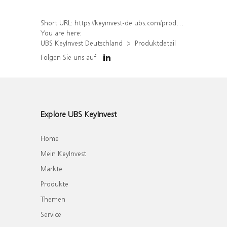
Short URL:
https://keyinvest-de.ubs.com/produkt/detail/index/isin/DE000WA702B2
You are here:
UBS KeyInvest Deutschland
Produktdetail
Folgen Sie uns auf
Explore UBS KeyInvest
Home
Mein KeyInvest
Märkte
Produkte
Themen
Service