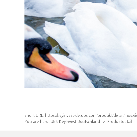
Short URL:
https://keyinvest-de.ubs.com/produkt/detail/inde
You are here:
UBS KeyInvest Deutschland
Produktdetail