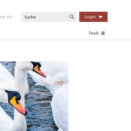
itch AA
Login
Tools