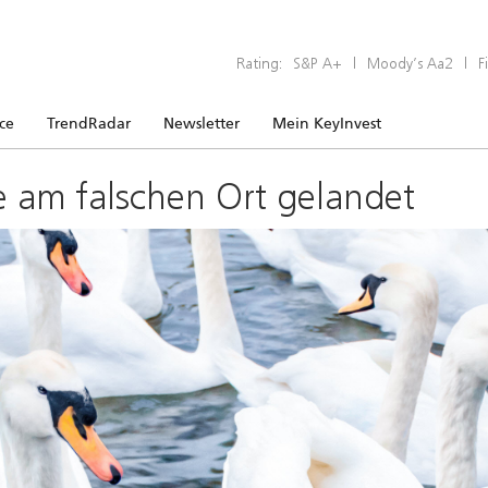
Rating:
S&P A+
|
Moody’s Aa2
|
F
ice
TrendRadar
Newsletter
Mein KeyInvest
e am falschen Ort gelandet