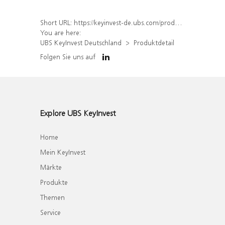
Short URL:
https://keyinvest-de.ubs.com/produkt/detail/index/isin/DE000WA70111
You are here:
UBS KeyInvest Deutschland
Produktdetail
Folgen Sie uns auf
Explore UBS KeyInvest
Home
Mein KeyInvest
Märkte
Produkte
Themen
Service