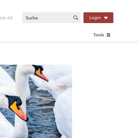
itch AA
Login
Tools