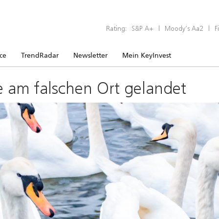
Rating:
S&P A+
|
Moody’s Aa2
|
F
ice
TrendRadar
Newsletter
Mein KeyInvest
e am falschen Ort gelandet