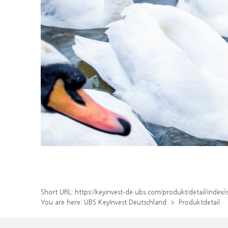
Short URL:
https://keyinvest-de.ubs.com/produkt/detail/inde
You are here:
UBS KeyInvest Deutschland
Produktdetail