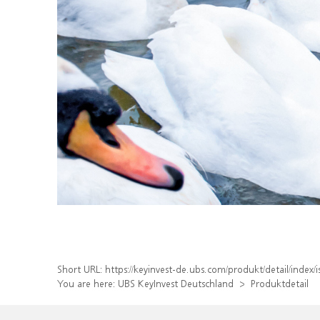
Short URL:
https://keyinvest-de.ubs.com/produkt/detail/inde
You are here:
UBS KeyInvest Deutschland
Produktdetail