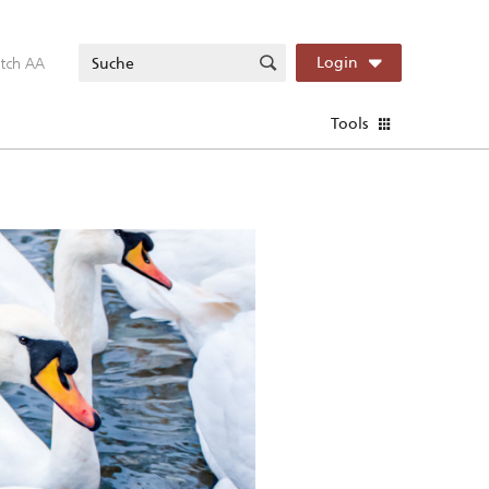
itch AA
Login
Tools