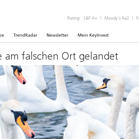
Rating:
S&P A+
|
Moody’s Aa2
|
F
ice
TrendRadar
Newsletter
Mein KeyInvest
e am falschen Ort gelandet