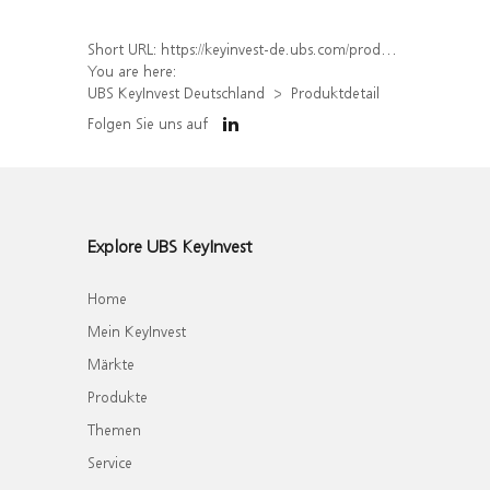
Short URL:
https://keyinvest-de.ubs.com/produkt/detail/index/isin/DE000WA6ZZN5
You are here:
UBS KeyInvest Deutschland
Produktdetail
Folgen Sie uns auf
Explore UBS KeyInvest
Home
Mein KeyInvest
Märkte
Produkte
Themen
Service