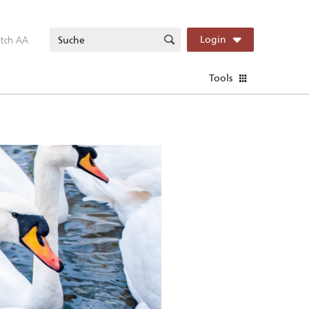
itch AA
Login
Tools