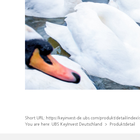
Short URL:
https://keyinvest-de.ubs.com/produkt/detail/inde
You are here:
UBS KeyInvest Deutschland
Produktdetail