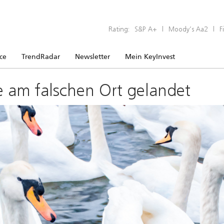
Rating:
S&P A+
|
Moody’s Aa2
|
F
ice
TrendRadar
Newsletter
Mein KeyInvest
e am falschen Ort gelandet