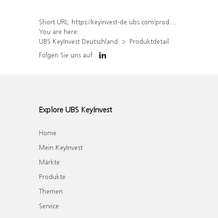
Short URL:
https://keyinvest-de.ubs.com/produkt/detail/index/isin/DE000WA6ZY53
You are here:
UBS KeyInvest Deutschland
Produktdetail
Folgen Sie uns auf
Explore UBS KeyInvest
Home
Mein KeyInvest
Märkte
Produkte
Themen
Service