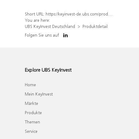
Short URL:
https://keyinvest-de.ubs.com/produkt/detail/index/isin/DE000WA6ZXZ4
You are here:
UBS KeyInvest Deutschland
Produktdetail
Folgen Sie uns auf
Explore UBS KeyInvest
Home
Mein KeyInvest
Märkte
Produkte
Themen
Service