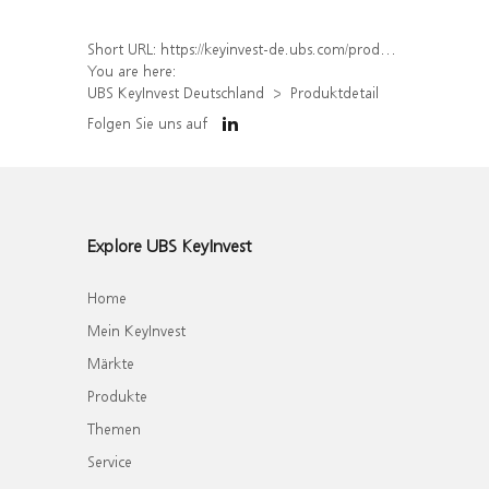
Short URL:
https://keyinvest-de.ubs.com/produkt/detail/index/isin/DE000WA6ZR11
You are here:
UBS KeyInvest Deutschland
Produktdetail
Folgen Sie uns auf
Explore UBS KeyInvest
Home
Mein KeyInvest
Märkte
Produkte
Themen
Service