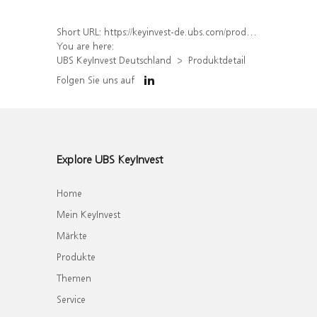
Short URL:
https://keyinvest-de.ubs.com/produkt/detail/index/isin/DE000WA6ZNV4
You are here:
UBS KeyInvest Deutschland
Produktdetail
Folgen Sie uns auf
Explore UBS KeyInvest
Home
Mein KeyInvest
Märkte
Produkte
Themen
Service