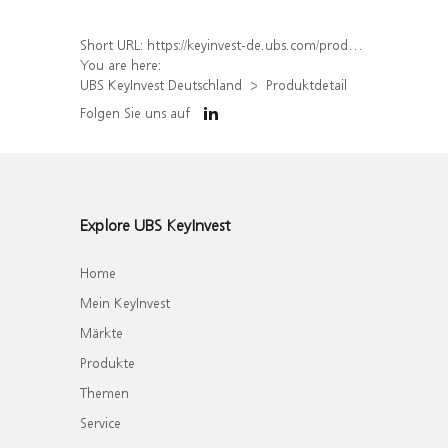
Short URL:
https://keyinvest-de.ubs.com/produkt/detail/index/isin/DE000WA6ZF31
You are here:
UBS KeyInvest Deutschland
Produktdetail
Folgen Sie uns auf
Explore UBS KeyInvest
Home
Mein KeyInvest
Märkte
Produkte
Themen
Service