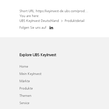
Short URL:
https://keyinvest-de.ubs.com/produkt/detail/index/isin/DE000WA6Z718
You are here:
UBS KeyInvest Deutschland
Produktdetail
Folgen Sie uns auf
Explore UBS KeyInvest
Home
Mein KeyInvest
Märkte
Produkte
Themen
Service