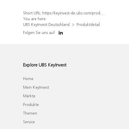
Short URL:
https://keyinvest-de.ubs.com/produkt/detail/index/isin/DE000WA6Z4Q1
You are here:
UBS KeyInvest Deutschland
Produktdetail
Folgen Sie uns auf
Explore UBS KeyInvest
Home
Mein KeyInvest
Märkte
Produkte
Themen
Service