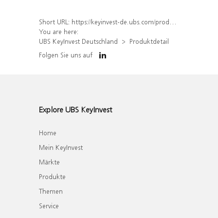
Short URL:
https://keyinvest-de.ubs.com/produkt/detail/index/isin/DE000WA6YUQ2
You are here:
UBS KeyInvest Deutschland
Produktdetail
Folgen Sie uns auf
Explore UBS KeyInvest
Home
Mein KeyInvest
Märkte
Produkte
Themen
Service